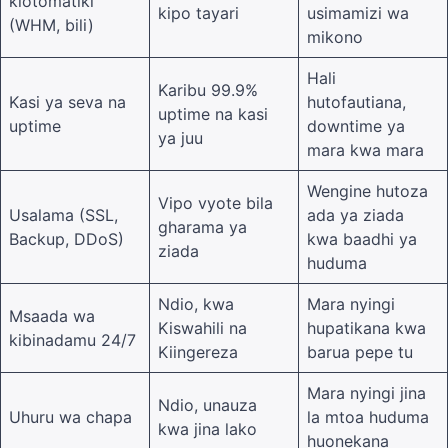
kiotomatiki
kipo tayari
usimamizi wa
(WHM, bili)
mikono
Hali
Karibu 99.9%
Kasi ya seva na
hutofautiana,
uptime na kasi
uptime
downtime ya
ya juu
mara kwa mara
Wengine hutoza
Vipo vyote bila
Usalama (SSL,
ada ya ziada
gharama ya
Backup, DDoS)
kwa baadhi ya
ziada
huduma
Ndio, kwa
Mara nyingi
Msaada wa
Kiswahili na
hupatikana kwa
kibinadamu 24/7
Kiingereza
barua pepe tu
Mara nyingi jina
Ndio, unauza
Uhuru wa chapa
la mtoa huduma
kwa jina lako
huonekana