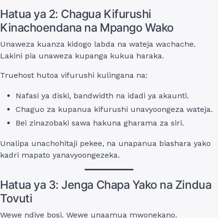
Hatua ya 2: Chagua Kifurushi
Kinachoendana na Mpango Wako
Unaweza kuanza kidogo labda na wateja wachache.
Lakini pia unaweza kupanga kukua haraka.
Truehost hutoa vifurushi kulingana na:
Nafasi ya diski, bandwidth na idadi ya akaunti.
Chaguo za kupanua kifurushi unavyoongeza wateja.
Bei zinazobaki sawa hakuna gharama za siri.
Unalipa unachohitaji pekee, na unapanua biashara yako
kadri mapato yanavyoongezeka.
Hatua ya 3: Jenga Chapa Yako na Zindua
Tovuti
Wewe ndiye bosi. Wewe unaamua mwonekano.