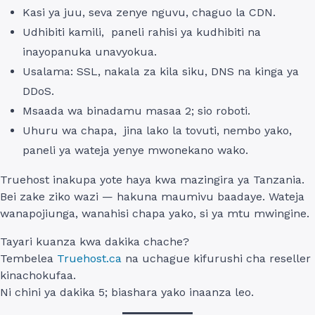
Kasi ya juu, seva zenye nguvu, chaguo la CDN.
Udhibiti kamili, paneli rahisi ya kudhibiti na
inayopanuka unavyokua.
Usalama: SSL, nakala za kila siku, DNS na kinga ya
DDoS.
Msaada wa binadamu masaa 2; sio roboti.
Uhuru wa chapa, jina lako la tovuti, nembo yako,
paneli ya wateja yenye mwonekano wako.
Truehost inakupa yote haya kwa mazingira ya Tanzania.
Bei zake ziko wazi — hakuna maumivu baadaye. Wateja
wanapojiunga, wanahisi chapa yako, si ya mtu mwingine.
Tayari kuanza kwa dakika chache?
Tembelea
Truehost.ca
na uchague kifurushi cha reseller
kinachokufaa.
Ni chini ya dakika 5; biashara yako inaanza leo.