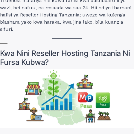
Truehost inafanya hili kuwa rahisi kwa dashboard iliyo
wazi, bei nafuu, na msaada wa saa 24. Hii ndiyo thamani
halisi ya Reseller Hosting Tanzania; uwezo wa kujenga
biashara yako kwa haraka, kwa jina lako, bila kuanzia
sifuri.
Kwa Nini Reseller Hosting Tanzania Ni
Fursa Kubwa?