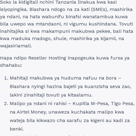
Soko la kidigitali nchini Tanzania linakua kwa kasi
isiyopingika. Biashara ndogo na za kati (SMEs), mashirika
ya ndani, na hata wabunifu binafsi wanatambua kuwa
bila uwepo wa mtandaoni, ni vigumu kushindana. Tovuti
inahitajika si kwa makampuni makubwa pekee, bali hata
kwa maduka madogo, shule, mashirika ya kijamii, na
wajasiriamali.
Hapa ndipo Reseller Hosting inapogeuka kuwa fursa ya
dhahabu:
Mahitaji makubwa ya huduma nafuu na bora –
Biashara nyingi hazina bajeti ya kuanzisha seva zao,
lakini zinahitaji tovuti ya kitaalamu.
Malipo ya ndani ni rahisi – Kupitia M-Pesa, Tigo Pesa,
na Airtel Money, unaweza kuchakata malipo kwa
wateja bila kikwazo cha sarafu za kigeni au kadi za
benki.