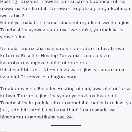
Hosting Tanzania inaweza kuhisi kama kupanda mlima
ukiwa na kandambili. Umewahi kujiuliza jinsi ya kuifanya
iwe rahisi?
Ndani ya makala hii kuna kinachofanya kazi kweli na jinsi
Truehost inavyoweza kufanya iwe rahisi, ya uhakika na
yenye faida.
Unataka kuanzisha biashara ya kuhudumia tovuti kwa
kutumia Reseller Hosting Tanzania. Unajua vizuri
kwamba mwongozo sahihi ni muhimu.
Hii si hadithi tupu. Ni maelezo wazi jinsi ya kuanza na
kwa nini Truehost ni chaguo bora.
Tutakuonyesha: Reseller Hosting ni nini, kwa nini ni fursa
kubwa Tanzania, jinsi inavyofanya kazi, na kwa nini
Truehost inakupa kila kitu unachohitaji bei nafuu, kasi ya
juu, udhibiti kamili, usalama thabiti na msaada wa
binadamu unaopatikana saa 24.