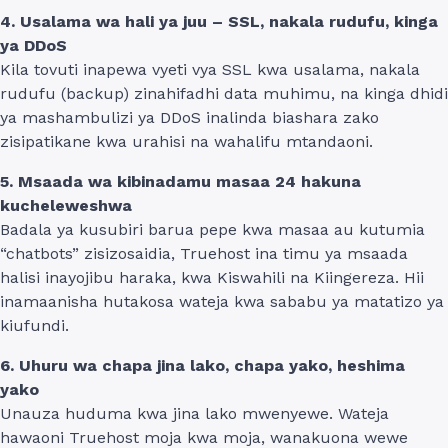
4. Usalama wa hali ya juu – SSL, nakala rudufu, kinga
ya DDoS
Kila tovuti inapewa vyeti vya SSL kwa usalama, nakala
rudufu (backup) zinahifadhi data muhimu, na kinga dhidi
ya mashambulizi ya DDoS inalinda biashara zako
zisipatikane kwa urahisi na wahalifu mtandaoni.
5. Msaada wa kibinadamu masaa 24 hakuna
kucheleweshwa
Badala ya kusubiri barua pepe kwa masaa au kutumia
“chatbots” zisizosaidia, Truehost ina timu ya msaada
halisi inayojibu haraka, kwa Kiswahili na Kiingereza. Hii
inamaanisha hutakosa wateja kwa sababu ya matatizo ya
kiufundi.
6. Uhuru wa chapa jina lako, chapa yako, heshima
yako
Unauza huduma kwa jina lako mwenyewe. Wateja
hawaoni Truehost moja kwa moja, wanakuona wewe