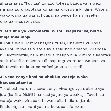
gharama za “kuvizia” zinazojitokeza baada ya mwezi
mmoja au unapotaka kuhamia kifurushi kingine. Wateja
wako wanajua wanacholipa, na wewe kama reseller
unajua mapato yako.
2. Mifumo ya kiotomatiki WHM, usajili rahisi, bili za
moja kwa moja
Kupitia Web Host Manager (WHM), unaweza kuunda
akaunti mpya za wateja kwa sekunde chache, kuandaa
bili kiotomatiki, na kufuatilia malipo bila kutumia karatasi
au kufuatilia mikono. Hii inapunguza muda wa kazi za
kiutawala na kukupa nafasi ya kuuza zaidi.
3. Seva zenye kasi na uhakika wateja wako
hawatalalamika
Truehost inatumia seva zenye viwango vya uptime vya
juu (karibu 99.9%) na kasi ya juu ya upakiaji. Tovuti za
wateja wako zinabaki hewani bila hitilafu, jambo
linaloongeza imani yao na kukupa sifa nzuri.