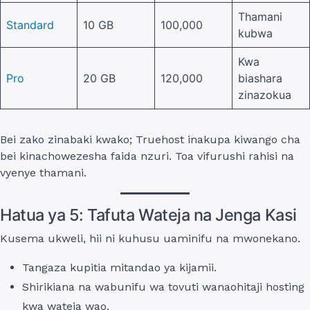
Thamani
Standard
10 GB
100,000
kubwa
Kwa
Pro
20 GB
120,000
biashara
zinazokua
Bei zako zinabaki kwako; Truehost inakupa kiwango cha
bei kinachowezesha faida nzuri. Toa vifurushi rahisi na
vyenye thamani.
Hatua ya 5: Tafuta Wateja na Jenga Kasi
Kusema ukweli, hii ni kuhusu uaminifu na mwonekano.
Tangaza kupitia mitandao ya kijamii.
Shirikiana na wabunifu wa tovuti wanaohitaji hosting
kwa wateja wao.