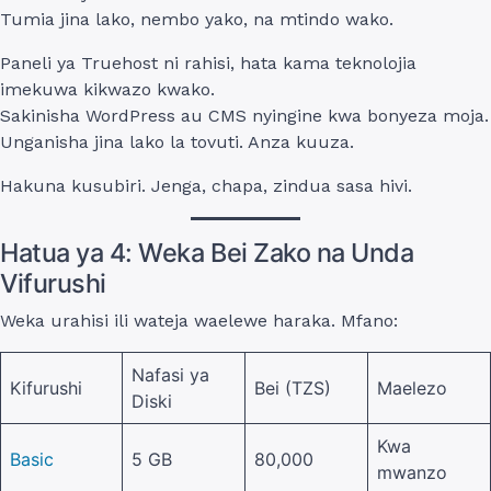
Tumia jina lako, nembo yako, na mtindo wako.
Paneli ya Truehost ni rahisi, hata kama teknolojia
imekuwa kikwazo kwako.
Sakinisha WordPress au CMS nyingine kwa bonyeza moja.
Unganisha jina lako la tovuti. Anza kuuza.
Hakuna kusubiri. Jenga, chapa, zindua sasa hivi.
Hatua ya 4: Weka Bei Zako na Unda
Vifurushi
Weka urahisi ili wateja waelewe haraka. Mfano:
Nafasi ya
Kifurushi
Bei (TZS)
Maelezo
Diski
Kwa
Basic
5 GB
80,000
mwanzo