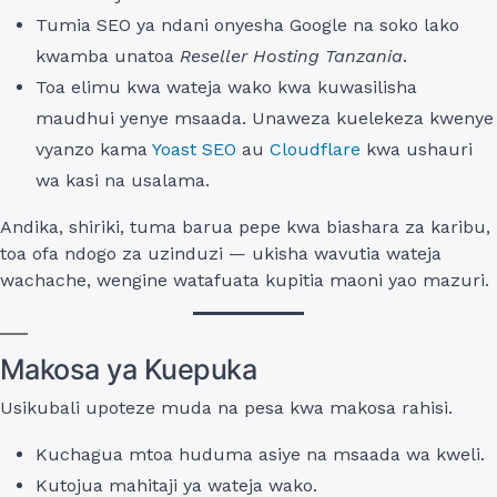
Tumia SEO ya ndani onyesha Google na soko lako
kwamba unatoa
Reseller Hosting Tanzania
.
Toa elimu kwa wateja wako kwa kuwasilisha
maudhui yenye msaada. Unaweza kuelekeza kwenye
vyanzo kama
Yoast SEO
au
Cloudflare
kwa ushauri
wa kasi na usalama.
Andika, shiriki, tuma barua pepe kwa biashara za karibu,
toa ofa ndogo za uzinduzi — ukisha wavutia wateja
wachache, wengine watafuata kupitia maoni yao mazuri.
Makosa ya Kuepuka
Usikubali upoteze muda na pesa kwa makosa rahisi.
Kuchagua mtoa huduma asiye na msaada wa kweli.
Kutojua mahitaji ya wateja wako.