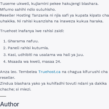
Tuseme ukweli, kujiamini pekee hakujengi biashara.
Mfumo sahihi ndio suluhisho.
Reseller Hosting Tanzania ni njia safi ya kupata kipato cha
uhakika. Ni rahisi kuanzisha na inaweza kukua haraka.
Truehost inafanya iwe rahisi zaidi:
Gharama nafuu.
Paneli rahisi kutumia.
Kasi, udhibiti na usalama wa hali ya juu.
Msaada wa kweli, masaa 24.
Anza leo. Tembelea
Truehost.ca
na chagua kifurushi cha
reseller.
Zindua biashara yako ya kuhifadhi tovuti ndani ya dakika
chache; si miezi.
Author