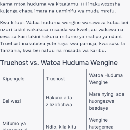
kama mtoa huduma wa kitaalamu. Hii inakuwezesha
kujenga chapa imara na uaminifu wa muda mrefu.
Kwa kifupi: Watoa huduma wengine wanaweza kutoa bei
nzuri lakini wakakosa msaada wa kweli, au wakawa na
seva za kasi lakini hakuna mifumo ya malipo ya ndani.
Truehost inakuletea yote haya kwa pamoja, kwa soko la
Tanzania, kwa bei nafuu na msaada wa karibu.
Truehost vs. Watoa Huduma Wengine
Watoa Huduma
Kipengele
Truehost
Wengine
Mara nyingi ada
Hakuna ada
Bei wazi
huongezwa
zilizofichwa
baadaye
Wengine
Mifumo ya
Ndio, kila kitu
hutegemea