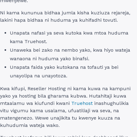
mwenyewe.
Ni kama kununua bidhaa jumla kisha kuziuza rejareja,
lakini hapa bidhaa ni huduma ya kuhifadhi tovuti.
Unapata nafasi ya seva kutoka kwa mtoa huduma
kama Truehost.
Unaweka bei zako na nembo yako, kwa hiyo wateja
wanaona ni huduma yako binafsi.
Unapata faida yako kutokana na tofauti ya bei
unayolipa na unayotoza.
Kwa kifupi, Reseller Hosting ni kama kuwa na kampuni
yako ya hosting bila gharama kubwa. Hutahitaji kuwa
mtaalamu wa kiufundi kwani
Truehost
inashughulikia
vitu vigumu kama usalama, ufuatiliaji wa seva, na
matengenezo. Wewe unajikita tu kwenye kuuza na
kuhudumia wateja wako.