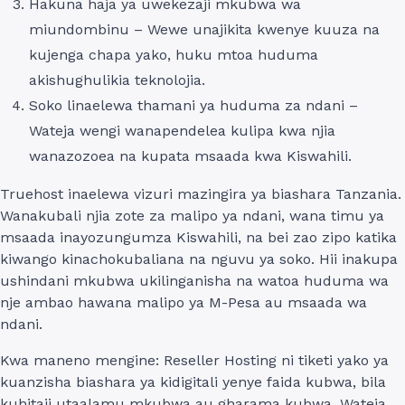
Hakuna haja ya uwekezaji mkubwa wa
miundombinu – Wewe unajikita kwenye kuuza na
kujenga chapa yako, huku mtoa huduma
akishughulikia teknolojia.
Soko linaelewa thamani ya huduma za ndani –
Wateja wengi wanapendelea kulipa kwa njia
wanazozoea na kupata msaada kwa Kiswahili.
Truehost inaelewa vizuri mazingira ya biashara Tanzania.
Wanakubali njia zote za malipo ya ndani, wana timu ya
msaada inayozungumza Kiswahili, na bei zao zipo katika
kiwango kinachokubaliana na nguvu ya soko. Hii inakupa
ushindani mkubwa ukilinganisha na watoa huduma wa
nje ambao hawana malipo ya M-Pesa au msaada wa
ndani.
Kwa maneno mengine: Reseller Hosting ni tiketi yako ya
kuanzisha biashara ya kidigitali yenye faida kubwa, bila
kuhitaji utaalamu mkubwa au gharama kubwa. Wateja