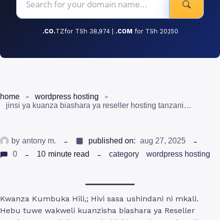
.CO.
TZfor TSh 38,974 |
.COM
for TSh 20,150
home
wordpress hosting
jinsi ya kuanza biashara ya reseller hosting tanzania: mwongozo kamili 2025
by
antony m.
published on:
aug 27, 2025
0
10
minute read
category
wordpress hosting
Kwanza Kumbuka Hili,; Hivi sasa ushindani ni mkali.
Hebu tuwe wakweli kuanzisha biashara ya Reseller