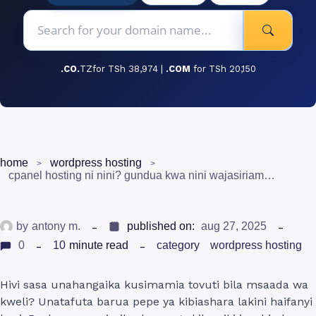
.CO.
TZfor TSh 38,974 |
.COM
for TSh 20,150
home
wordpress hosting
cpanel hosting ni nini? gundua kwa nini wajasiriamali wa tanzania wanaichagua kabla hujaachwa nyuma!
by
antony m.
published on:
aug 27, 2025
0
10
minute read
category
wordpress hosting
Hivi sasa unahangaika kusimamia tovuti bila msaada wa
kweli? Unatafuta barua pepe ya kibiashara lakini haifanyi