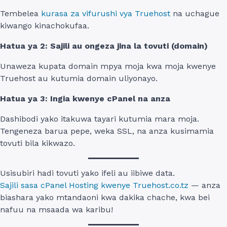
Tembelea
kurasa za vifurushi vya Truehost
na uchague
kiwango kinachokufaa.
Hatua ya 2: Sajili au ongeza jina la tovuti (domain)
Unaweza kupata domain mpya moja kwa moja kwenye
Truehost au kutumia domain uliyonayo.
Hatua ya 3: Ingia kwenye cPanel na anza
Dashibodi yako itakuwa tayari kutumia mara moja.
Tengeneza barua pepe, weka SSL, na anza kusimamia
tovuti bila kikwazo.
Usisubiri hadi tovuti yako ifeli au iibiwe data.
Sajili sasa cPanel Hosting kwenye Truehost.co.tz
— anza
biashara yako mtandaoni kwa dakika chache, kwa bei
nafuu na msaada wa karibu!