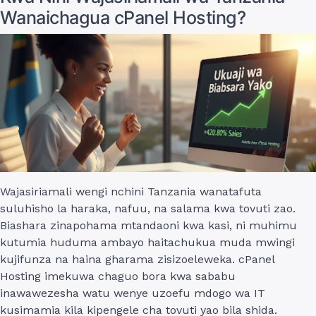
Wanaichagua cPanel Hosting?
Wajasiriamali wengi nchini Tanzania wanatafuta
suluhisho la haraka, nafuu, na salama kwa tovuti zao.
Biashara zinapohama mtandaoni kwa kasi, ni muhimu
kutumia huduma ambayo haitachukua muda mwingi
kujifunza na haina gharama zisizoeleweka. cPanel
Hosting imekuwa chaguo bora kwa sababu
inawawezesha watu wenye uzoefu mdogo wa IT
kusimamia kila kipengele cha tovuti yao bila shida.