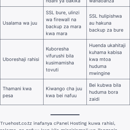
ndani ya dakika
wanaoanza
SSL bure, ulinzi
SSL hulipishwa
wa firewall na
Usalama wa juu
au hakuna
backup za mara
backup za bure
kwa mara
Huenda ukahitaji
Kuboresha
kuhama kabisa
vifurushi bila
Uboreshaji rahisi
kwa mtoa
kusimamisha
huduma
tovuti
mwingine
Bei kubwa bila
Thamani kwa
Kiwango cha juu
huduma bora
pesa
kwa bei nafuu
zaidi
Truehost.co.tz inafanya cPanel Hosting kuwa rahisi,