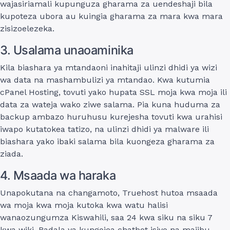
wajasiriamali kupunguza gharama za uendeshaji bila
kupoteza ubora au kuingia gharama za mara kwa mara
zisizoelezeka.
3. Usalama unaoaminika
Kila biashara ya mtandaoni inahitaji ulinzi dhidi ya wizi
wa data na mashambulizi ya mtandao. Kwa kutumia
cPanel Hosting, tovuti yako hupata SSL moja kwa moja ili
data za wateja wako ziwe salama. Pia kuna huduma za
backup ambazo huruhusu kurejesha tovuti kwa urahisi
iwapo kutatokea tatizo, na ulinzi dhidi ya malware ili
biashara yako ibaki salama bila kuongeza gharama za
ziada.
4. Msaada wa haraka
Unapokutana na changamoto, Truehost hutoa msaada
wa moja kwa moja kutoka kwa watu halisi
wanaozungumza Kiswahili, saa 24 kwa siku na siku 7
kwa wiki. Badala ya kungojea chatbot isiyo na majibu