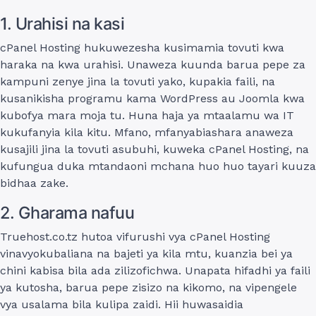
1. Urahisi na kasi
cPanel Hosting hukuwezesha kusimamia tovuti kwa
haraka na kwa urahisi. Unaweza kuunda barua pepe za
kampuni zenye jina la tovuti yako, kupakia faili, na
kusanikisha programu kama WordPress au Joomla kwa
kubofya mara moja tu. Huna haja ya mtaalamu wa IT
kukufanyia kila kitu. Mfano, mfanyabiashara anaweza
kusajili jina la tovuti asubuhi, kuweka cPanel Hosting, na
kufungua duka mtandaoni mchana huo huo tayari kuuza
bidhaa zake.
2. Gharama nafuu
Truehost.co.tz hutoa vifurushi vya cPanel Hosting
vinavyokubaliana na bajeti ya kila mtu, kuanzia bei ya
chini kabisa bila ada zilizofichwa. Unapata hifadhi ya faili
ya kutosha, barua pepe zisizo na kikomo, na vipengele
vya usalama bila kulipa zaidi. Hii huwasaidia