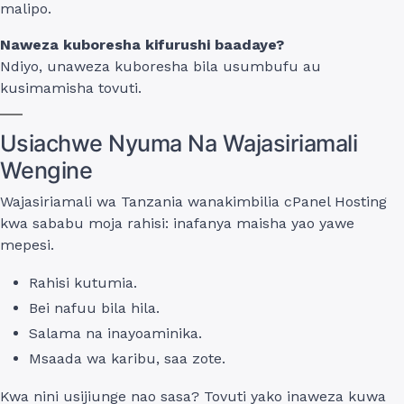
malipo.
Naweza kuboresha kifurushi baadaye?
Ndiyo, unaweza kuboresha bila usumbufu au
kusimamisha tovuti.
Usiachwe Nyuma Na Wajasiriamali
Wengine
Wajasiriamali wa Tanzania wanakimbilia cPanel Hosting
kwa sababu moja rahisi: inafanya maisha yao yawe
mepesi.
Rahisi kutumia.
Bei nafuu bila hila.
Salama na inayoaminika.
Msaada wa karibu, saa zote.
Kwa nini usijiunge nao sasa? Tovuti yako inaweza kuwa