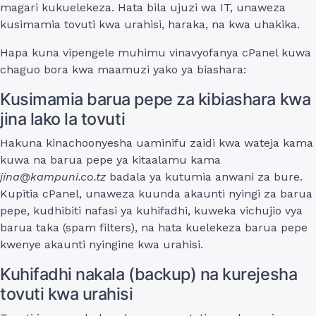
magari kukuelekeza. Hata bila ujuzi wa IT, unaweza
kusimamia tovuti kwa urahisi, haraka, na kwa uhakika.
Hapa kuna vipengele muhimu vinavyofanya cPanel kuwa
chaguo bora kwa maamuzi yako ya biashara:
Kusimamia barua pepe za kibiashara kwa
jina lako la tovuti
Hakuna kinachoonyesha uaminifu zaidi kwa wateja kama
kuwa na barua pepe ya kitaalamu kama
jina@kampuni.co.tz
badala ya kutumia anwani za bure.
Kupitia cPanel, unaweza kuunda akaunti nyingi za barua
pepe, kudhibiti nafasi ya kuhifadhi, kuweka vichujio vya
barua taka (spam filters), na hata kuelekeza barua pepe
kwenye akaunti nyingine kwa urahisi.
Kuhifadhi nakala (backup) na kurejesha
tovuti kwa urahisi