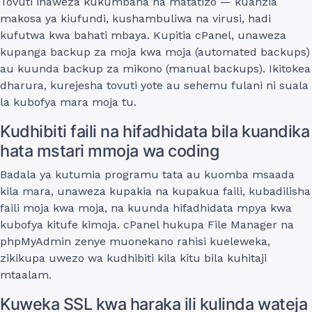
Tovuti inaweza kukumbana na matatizo — kuanzia
makosa ya kiufundi, kushambuliwa na virusi, hadi
kufutwa kwa bahati mbaya. Kupitia cPanel, unaweza
kupanga backup za moja kwa moja (automated backups)
au kuunda backup za mikono (manual backups). Ikitokea
dharura, kurejesha tovuti yote au sehemu fulani ni suala
la kubofya mara moja tu.
Kudhibiti faili na hifadhidata bila kuandika
hata mstari mmoja wa coding
Badala ya kutumia programu tata au kuomba msaada
kila mara, unaweza kupakia na kupakua faili, kubadilisha
faili moja kwa moja, na kuunda hifadhidata mpya kwa
kubofya kitufe kimoja. cPanel hukupa File Manager na
phpMyAdmin zenye muonekano rahisi kueleweka,
zikikupa uwezo wa kudhibiti kila kitu bila kuhitaji
mtaalam.
Kuweka SSL kwa haraka ili kulinda wateja