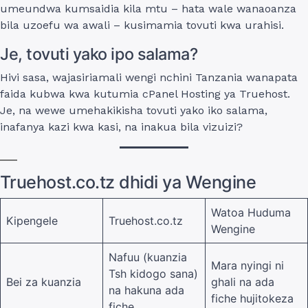
umeundwa kumsaidia kila mtu – hata wale wanaoanza
bila uzoefu wa awali – kusimamia tovuti kwa urahisi.
Je, tovuti yako ipo salama?
Hivi sasa, wajasiriamali wengi nchini Tanzania wanapata
faida kubwa kwa kutumia cPanel Hosting ya Truehost.
Je, na wewe umehakikisha tovuti yako iko salama,
inafanya kazi kwa kasi, na inakua bila vizuizi?
Truehost.co.tz dhidi ya Wengine
Watoa Huduma
Kipengele
Truehost.co.tz
Wengine
Nafuu (kuanzia
Mara nyingi ni
Tsh kidogo sana)
Bei za kuanzia
ghali na ada
na hakuna ada
fiche hujitokeza
fiche