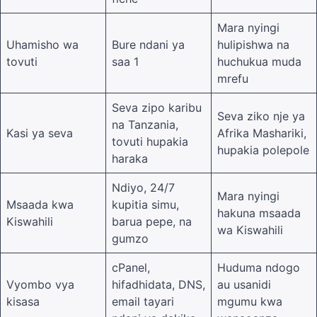
Mara nyingi
Uhamisho wa
Bure ndani ya
hulipishwa na
tovuti
saa 1
huchukua muda
mrefu
Seva zipo karibu
Seva ziko nje ya
na Tanzania,
Kasi ya seva
Afrika Mashariki,
tovuti hupakia
hupakia polepole
haraka
Ndiyo, 24/7
Mara nyingi
Msaada kwa
kupitia simu,
hakuna msaada
Kiswahili
barua pepe, na
wa Kiswahili
gumzo
cPanel,
Huduma ndogo
Vyombo vya
hifadhidata, DNS,
au usanidi
kisasa
email tayari
mgumu kwa