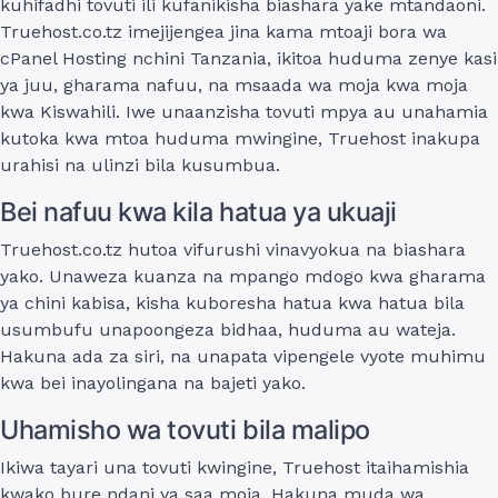
kuhifadhi tovuti ili kufanikisha biashara yake mtandaoni.
Truehost.co.tz imejijengea jina kama mtoaji bora wa
cPanel Hosting nchini Tanzania, ikitoa huduma zenye kasi
ya juu, gharama nafuu, na msaada wa moja kwa moja
kwa Kiswahili. Iwe unaanzisha tovuti mpya au unahamia
kutoka kwa mtoa huduma mwingine, Truehost inakupa
urahisi na ulinzi bila kusumbua.
Bei nafuu kwa kila hatua ya ukuaji
Truehost.co.tz hutoa vifurushi vinavyokua na biashara
yako. Unaweza kuanza na mpango mdogo kwa gharama
ya chini kabisa, kisha kuboresha hatua kwa hatua bila
usumbufu unapoongeza bidhaa, huduma au wateja.
Hakuna ada za siri, na unapata vipengele vyote muhimu
kwa bei inayolingana na bajeti yako.
Uhamisho wa tovuti bila malipo
Ikiwa tayari una tovuti kwingine, Truehost itaihamishia
kwako bure ndani ya saa moja. Hakuna muda wa