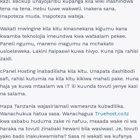
kazi. Backup unayojaribu kupanga kila wiki inashindwa
tena na tena. Hebu tuwe wakweli. Inakera sana.
Inapoteza muda. Inapoteza wateja.
Wakati mwingine kila kitu kinaonekana kigumu kana
kwamba teknolojia imeundwa kwa wataalam pekee.
Paneli ngumu, maneno magumu na mchakato
usioeleweka. Lakini haipaswi kuwa hivyo. Kuna njia rahisi
zaidi.
cPanel Hosting inabadilisha kila kitu. Unapata dashibodi
safi, rahisi kutumia na kila kitu kikiwa mahali pake. Huna
haja ya kuwa mtaalam wa IT ili kuunda tovuti yenye kasi
na salama.
Hapa Tanzania wajasiriamali wameanza kubadilika.
Wanachukua hatua sasa. Wanachagua
Truehost.co.tz
kwa sababu huduma zake ni nafuu, msaada wake ni wa
haraka na tovuti zinabaki hewani bila wasiwasi. Je, tovuti
yako bado inakukwamisha? Sasa ni wakati wa kufanya