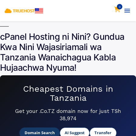
0
cPanel Hosting ni Nini? Gundua
Kwa Nini Wajasiriamali wa
Tanzania Wanaichagua Kabla
Hujaachwa Nyuma!
Cheapest Domains in
Tanzania
Get your .Co.TZ domain now for just TSh
38,974
Domain Search
AI Suggest
Transfer