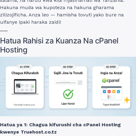
salama, na nafuu kwa kila mjasiriamali wa Tanzania.
Hakuna muda wa kupoteza na hakuna gharama
zilizojificha. Anza leo — hamisha tovuti yako bure na
uifanye ipaki haraka zaidi!
Hatua Rahisi za Kuanza Na cPanel
Hosting
Hatua ya 1: Chagua kifurushi cha cPanel Hosting
kwenye Truehost.co.tz