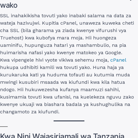
wako
SSL inahakikisha tovuti yako inabaki salama na data za
wateja hazivujwi. Kupitia cPanel, unaweza kuweka cheti
cha SSL (bila gharama ya ziada kwenye vifurushi vya
Truehost) kwa kubofya mara moja. Hii huongeza
uaminifu, hupunguza hatari ya mashambulio, na pia
huimarisha nafasi yako kwenye matokeo ya Google.
Kwa vipengele hivi vyote vikiwa sehemu moja,
cPanel
hukupa udhibiti kamili wa tovuti yako. Huna haja ya
kurukaruka kati ya huduma tofauti au kutumia muda
mwingi kusubiri msaada wa kiufundi kwa kila hatua
ndogo. Hii hukuwezesha kufanya maamuzi sahihi,
kusimamia tovuti kwa ufanisi, na kuelekeza nguvu zako
kwenye ukuaji wa biashara badala ya kushughulika na
changamoto za kiufundi.
Kwa Nini Wajasiriamali wa Tanzania