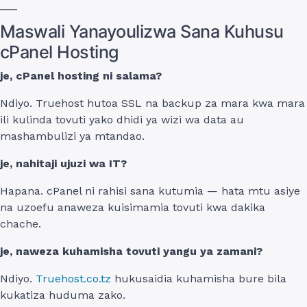
Maswali Yanayoulizwa Sana Kuhusu
cPanel Hosting
je, cPanel hosting ni salama?
Ndiyo. Truehost hutoa SSL na backup za mara kwa mara
ili kulinda tovuti yako dhidi ya wizi wa data au
mashambulizi ya mtandao.
je, nahitaji ujuzi wa IT?
Hapana. cPanel ni rahisi sana kutumia — hata mtu asiye
na uzoefu anaweza kuisimamia tovuti kwa dakika
chache.
je, naweza kuhamisha tovuti yangu ya zamani?
Ndiyo.
Truehost.co.tz
hukusaidia kuhamisha bure bila
kukatiza huduma zako.