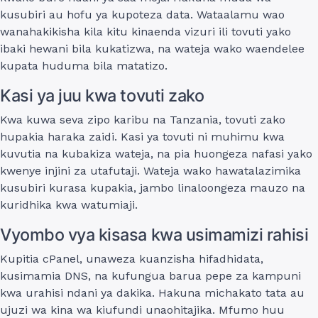
kusubiri au hofu ya kupoteza data. Wataalamu wao
wanahakikisha kila kitu kinaenda vizuri ili tovuti yako
ibaki hewani bila kukatizwa, na wateja wako waendelee
kupata huduma bila matatizo.
Kasi ya juu kwa tovuti zako
Kwa kuwa seva zipo karibu na Tanzania, tovuti zako
hupakia haraka zaidi. Kasi ya tovuti ni muhimu kwa
kuvutia na kubakiza wateja, na pia huongeza nafasi yako
kwenye injini za utafutaji. Wateja wako hawatalazimika
kusubiri kurasa kupakia, jambo linaloongeza mauzo na
kuridhika kwa watumiaji.
Vyombo vya kisasa kwa usimamizi rahisi
Kupitia cPanel, unaweza kuanzisha hifadhidata,
kusimamia DNS, na kufungua barua pepe za kampuni
kwa urahisi ndani ya dakika. Hakuna michakato tata au
ujuzi wa kina wa kiufundi unaohitajika. Mfumo huu