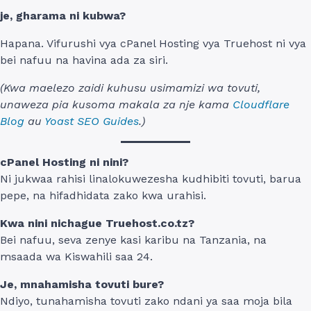
je, gharama ni kubwa?
Hapana. Vifurushi vya cPanel Hosting vya Truehost ni vya
bei nafuu na havina ada za siri.
(Kwa maelezo zaidi kuhusu usimamizi wa tovuti,
unaweza pia kusoma makala za nje kama
Cloudflare
Blog
au
Yoast SEO Guides
.)
cPanel Hosting ni nini?
Ni jukwaa rahisi linalokuwezesha kudhibiti tovuti, barua
pepe, na hifadhidata zako kwa urahisi.
Kwa nini nichague Truehost.co.tz?
Bei nafuu, seva zenye kasi karibu na Tanzania, na
msaada wa Kiswahili saa 24.
Je, mnahamisha tovuti bure?
Ndiyo, tunahamisha tovuti zako ndani ya saa moja bila